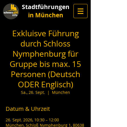
Stadtführungen
in München
Exkluisve Führung
durch Schloss
Nymphenburg für
Gruppe bis max. 15
Personen (Deutsch
ODER Englisch)
Sa., 26. Sept.
  |  
München
Datum & Uhrzeit
26. Sept. 2026, 10:30 – 12:00
München, Schloß Nymphenburg 1, 80638