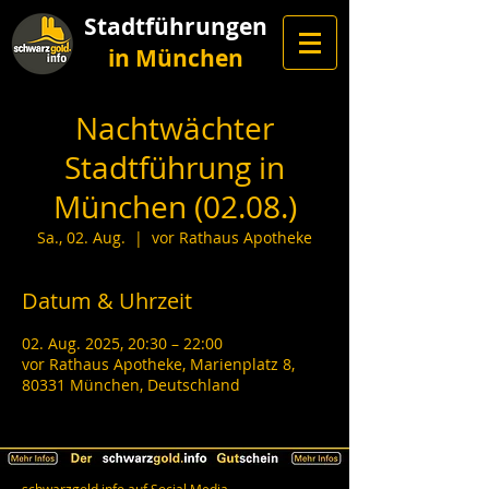
Stadtführungen
in München
Nachtwächter
Stadtführung in
München (02.08.)
Sa., 02. Aug.
  |  
vor Rathaus Apotheke
Datum & Uhrzeit
02. Aug. 2025, 20:30 – 22:00
vor Rathaus Apotheke, Marienplatz 8,
80331 München, Deutschland