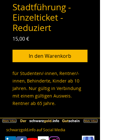
Stadtführung -
Einzelticket -
Reduziert
Preis
15,00 €
In den Warenkorb
für Studenten/-innen, Rentner/-
innen, Behinderte, Kinder ab 10
Jahren. Nur gültig in Verbindung
mit einem gültigen Ausweis.
Rentner ab 65 Jahre.
schwarzgold.info auf Social Media