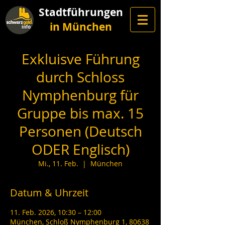
Stadtführungen
in München
Exkluisve Führung
durch Schloss
Nymphenburg für
Gruppe bis max. 15
Personen (Deutsch
ODER Englisch)
Mi., 11. Feb.
  |  
München
Datum & Uhrzeit
11. Feb. 2026, 10:30 – 12:00
München, Schloß Nymphenburg 1, 80638