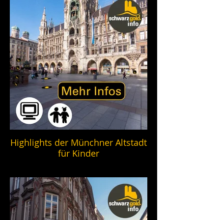
Highlights der Münchner Altstadt
für Kinder