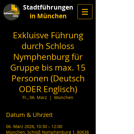
Stadtführungen
in München
Exkluisve Führung
durch Schloss
Nymphenburg für
Gruppe bis max. 15
Personen (Deutsch
ODER Englisch)
Fr., 06. März
  |  
München
Datum & Uhrzeit
06. März 2026, 10:30 – 12:00
München, Schloß Nymphenburg 1, 80638