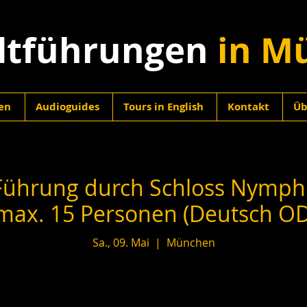
dtführungen
in M
en
Audioguides
Tours in English
Kontakt
Üb
 Führung durch Schloss Nymph
max. 15 Personen (Deutsch OD
Sa., 09. Mai
  |  
München