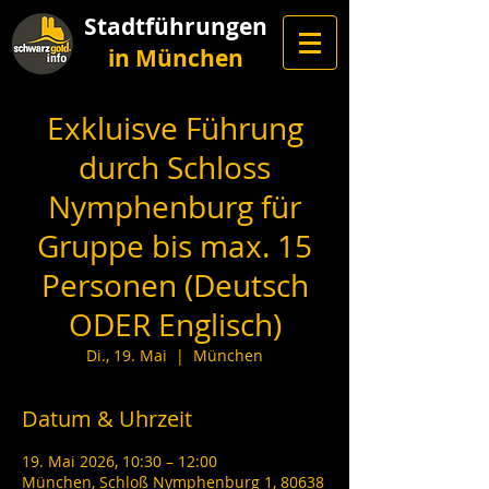
Stadtführungen
in München
Exkluisve Führung
durch Schloss
Nymphenburg für
Gruppe bis max. 15
Personen (Deutsch
ODER Englisch)
Di., 19. Mai
  |  
München
Datum & Uhrzeit
19. Mai 2026, 10:30 – 12:00
München, Schloß Nymphenburg 1, 80638