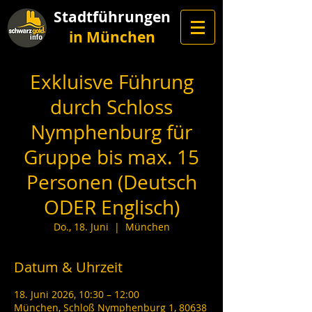
Stadtführungen
in München
Exkluisve Führung
durch Schloss
Nymphenburg für
Gruppe bis max. 15
Personen (Deutsch
ODER Englisch)
Do., 18. Juni
  |  
München
Datum & Uhrzeit
18. Juni 2026, 10:30 – 12:00
München, Schloß Nymphenburg 1, 80638