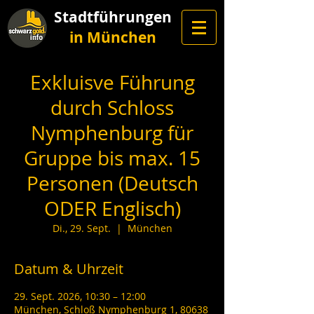
Stadtführungen
in München
Exkluisve Führung
durch Schloss
Nymphenburg für
Gruppe bis max. 15
Personen (Deutsch
ODER Englisch)
Di., 29. Sept.
  |  
München
Datum & Uhrzeit
29. Sept. 2026, 10:30 – 12:00
München, Schloß Nymphenburg 1, 80638