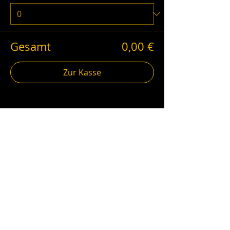
Gesamt
0,00 €
Zur Kasse
schwarzgold.info auf Social Media
Impressum
AGB
Datenschutz
Erklärung zur Barrierefreiheit