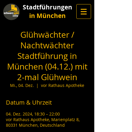
Stadtführungen
in München
Glühwächter /
Nachtwächter
Stadtführung in
München (04.12.) mit
2-mal Glühwein
Mi., 04. Dez.
  |  
vor Rathaus Apotheke
Datum & Uhrzeit
04. Dez. 2024, 18:30 – 22:00
vor Rathaus Apotheke, Marienplatz 8,
80331 München, Deutschland