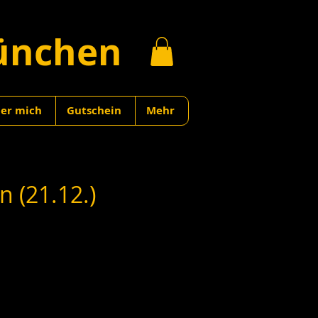
ünchen
er mich
Gutschein
Mehr
 (21.12.)