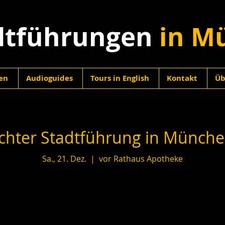
dtführungen
in M
en
Audioguides
Tours in English
Kontakt
Üb
hter Stadtführung in München
Sa., 21. Dez.
  |  
vor Rathaus Apotheke