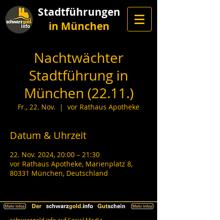
Stadtführungen
in München
Nachtwächter
Stadtführung in
München (22.11.)
Fr., 22. Nov.
  |  
vor Rathaus Apotheke
Datum & Uhrzeit
22. Nov. 2024, 20:00 – 21:30
vor Rathaus Apotheke, Marienplatz 8,
80331 München, Deutschland