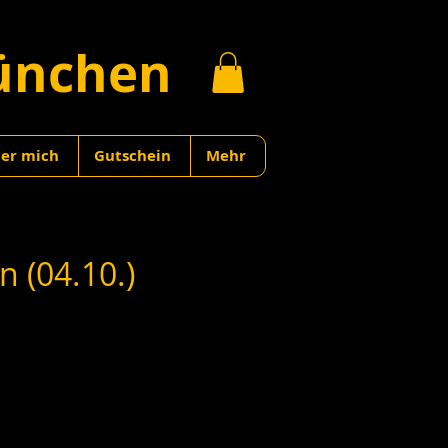
ünchen
er mich
Gutschein
Mehr
 (04.10.)