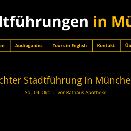
dtführungen
in M
en
Audioguides
Tours in English
Kontakt
Üb
hter Stadtführung in München
So., 04. Okt.
  |  
vor Rathaus Apotheke