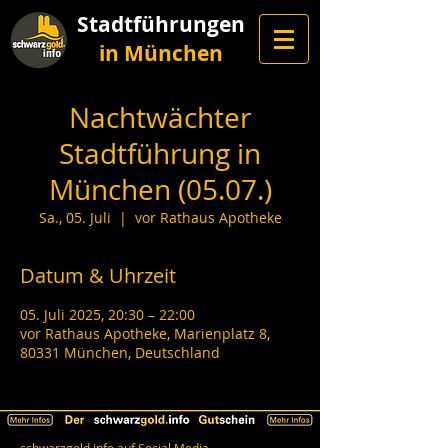
Stadtführungen
in München
Nachtwächter
Stadtführung in
München (05.07.)
Sa., 05. Juli
  |  
vor Rathaus Apotheke
Datum & Uhrzeit
05. Juli 2025, 20:30 – 22:00
vor Rathaus Apotheke, Marienplatz 8,
80331 München, Deutschland