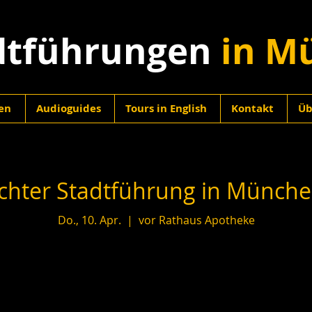
dtführungen
in M
en
Audioguides
Tours in English
Kontakt
Üb
hter Stadtführung in München
Do., 10. Apr.
  |  
vor Rathaus Apotheke