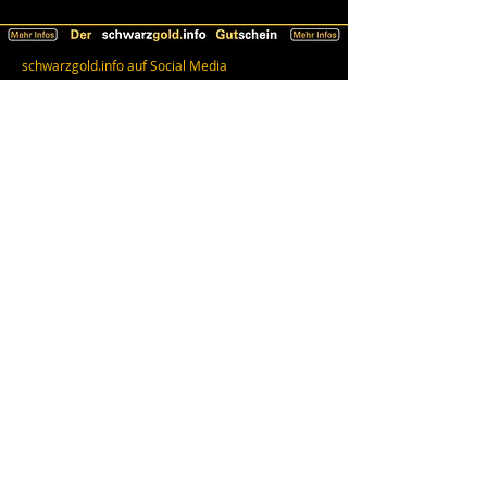
schwarzgold.info auf Social Media
Impressum
AGB
Datenschutz
Erklärung zur Barrierefreiheit
© 2026 schwarzgold.info - Stadtführungen in
München -
www.schwarzgold.info
-