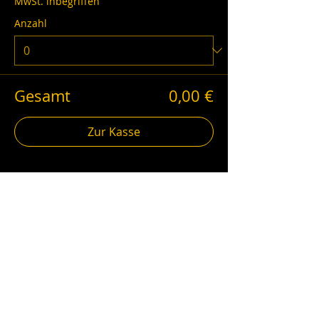
MwSt. inbegriffen
Anzahl
Gesamt
0,00 €
Zur Kasse
schwarzgold.info auf Social Media
Impressum
AGB
Datenschutz