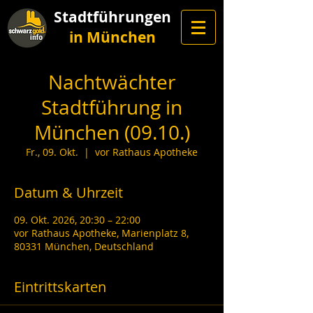
Stadtführungen
in München
Nachtwächter
Stadtführung in
München (09.10.)
Fr., 09. Okt.
  |  
vor Rathaus Apotheke
Datum & Uhrzeit
09. Okt. 2026, 20:30 – 22:00
vor Rathaus Apotheke, Marienplatz 8,
80331 München, Deutschland
Eintrittskarten