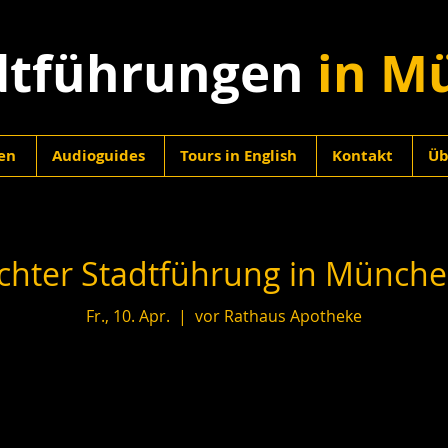
dtführungen
in M
en
Audioguides
Tours in English
Kontakt
Üb
hter Stadtführung in München
Fr., 10. Apr.
  |  
vor Rathaus Apotheke