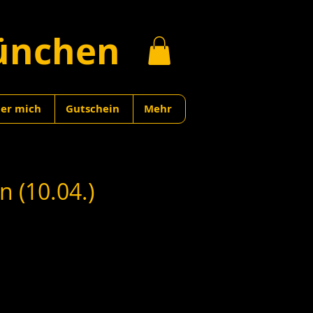
ünchen
er mich
Gutschein
Mehr
 (10.04.)