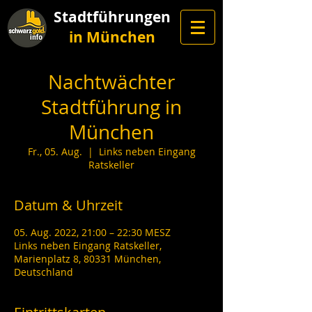
Stadtführungen
in München
Nachtwächter
Stadtführung in
München
Fr., 05. Aug.
  |  
Links neben Eingang
Ratskeller
Datum & Uhrzeit
05. Aug. 2022, 21:00 – 22:30 MESZ
Links neben Eingang Ratskeller,
Marienplatz 8, 80331 München,
Deutschland