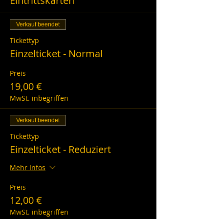
Eintrittskarten
Verkauf beendet
Tickettyp
Einzelticket - Normal
Preis
19,00 €
MwSt. inbegriffen
Verkauf beendet
Tickettyp
Einzelticket - Reduziert
Mehr Infos
Preis
12,00 €
MwSt. inbegriffen