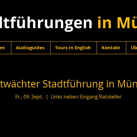
dtführungen
in M
en
Audioguides
Tours in English
Kontakt
Üb
twächter Stadtführung in Mü
Fr., 09. Sept.
  |  
Links neben Eingang Ratskeller