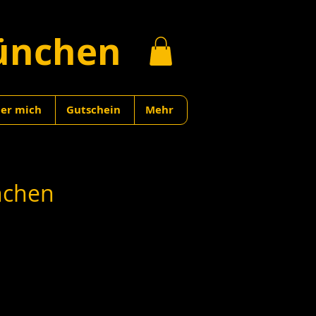
ünchen
er mich
Gutschein
Mehr
nchen