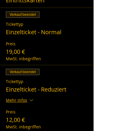
Eintrittskarten
Verkauf beendet
Tickettyp
Einzelticket - Normal
Preis
19,00 €
MwSt. inbegriffen
Verkauf beendet
Tickettyp
Einzelticket - Reduziert
Mehr Infos
Preis
12,00 €
MwSt. inbegriffen