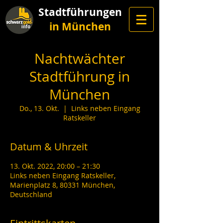
Stadtführungen
in München
Nachtwächter
Stadtführung in
München
Do., 13. Okt.
  |  
Links neben Eingang
Ratskeller
Datum & Uhrzeit
13. Okt. 2022, 20:00 – 21:30
Links neben Eingang Ratskeller,
Marienplatz 8, 80331 München,
Deutschland