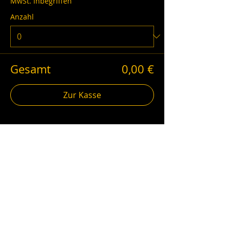
MwSt. inbegriffen
Anzahl
Gesamt
0,00 €
Zur Kasse
schwarzgold.info auf Social Media
Impressum
AGB
Datenschutz