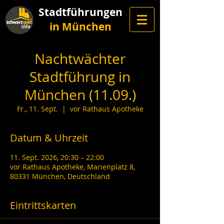
Stadtführungen
in München
Nachtwächter
Stadtführung in
München (11.09.)
Fr., 11. Sept.
  |  
vor Rathaus Apotheke
Datum & Uhrzeit
11. Sept. 2026, 20:30 – 22:00
vor Rathaus Apotheke, Marienplatz 8,
80331 München, Deutschland
Eintrittskarten