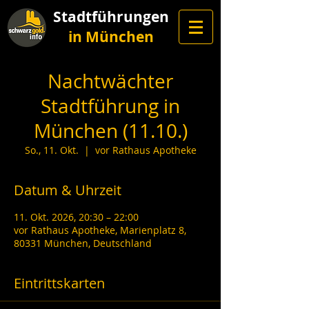
Stadtführungen
in München
Nachtwächter
Stadtführung in
München (11.10.)
So., 11. Okt.
  |  
vor Rathaus Apotheke
Datum & Uhrzeit
11. Okt. 2026, 20:30 – 22:00
vor Rathaus Apotheke, Marienplatz 8,
80331 München, Deutschland
Eintrittskarten