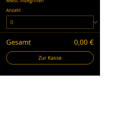
MwSt. inbegriffen
Anzahl
Gesamt
0,00 €
Zur Kasse
schwarzgold.info auf Social Media
Impressum
AGB
Datenschutz