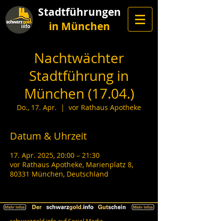
Stadtführungen
in München
Nachtwächter
Stadtführung in
München (17.04.)
Do., 17. Apr.
  |  
vor Rathaus Apotheke
Datum & Uhrzeit
17. Apr. 2025, 20:00 – 21:30
vor Rathaus Apotheke, Marienplatz 8,
80331 München, Deutschland