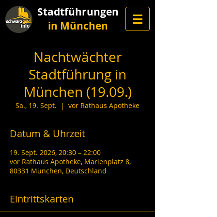
Stadtführungen
in München
Nachtwächter
Stadtführung in
München (19.09.)
Sa., 19. Sept.
  |  
vor Rathaus Apotheke
Datum & Uhrzeit
19. Sept. 2026, 20:30 – 22:00
vor Rathaus Apotheke, Marienplatz 8,
80331 München, Deutschland
Eintrittskarten