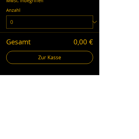
MwSt. inbegriffen
Anzahl
Gesamt
0,00 €
Zur Kasse
schwarzgold.info auf Social Media
Impressum
AGB
Datenschutz