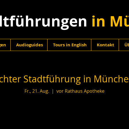
dtführungen
in M
gen
Audioguides
Tours in English
Kontakt
Ü
hter Stadtführung in München
Fr., 21. Aug.
  |  
vor Rathaus Apotheke