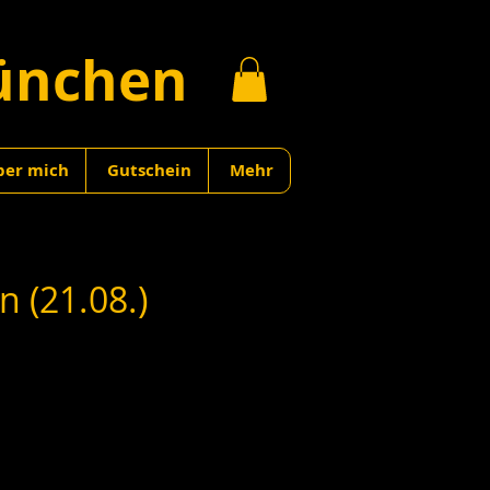
ünchen
ber mich
Gutschein
Mehr
 (21.08.)