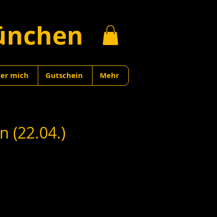
ünchen
er mich
Gutschein
Mehr
 (22.04.)