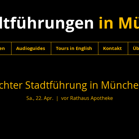
dtführungen
in M
en
Audioguides
Tours in English
Kontakt
Üb
hter Stadtführung in München
Sa., 22. Apr.
  |  
vor Rathaus Apotheke