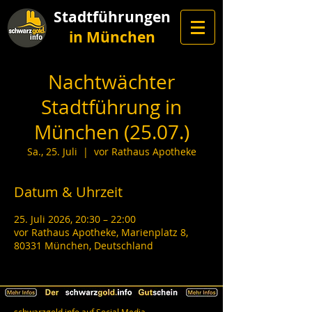
Stadtführungen
in München
Nachtwächter
Stadtführung in
München (25.07.)
Sa., 25. Juli
  |  
vor Rathaus Apotheke
Datum & Uhrzeit
25. Juli 2026, 20:30 – 22:00
vor Rathaus Apotheke, Marienplatz 8,
80331 München, Deutschland