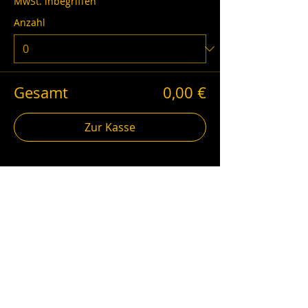
MwSt. inbegriffen
Anzahl
Gesamt
0,00 €
Zur Kasse
schwarzgold.info auf Social Media
Impressum
AGB
Datenschutz