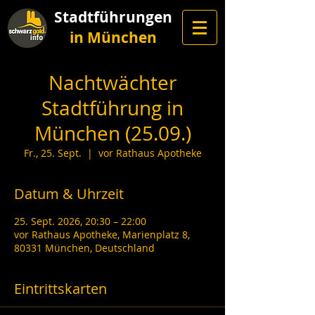
Stadtführungen
in München
Nachtwächter
Stadtführung in
München (25.09.)
Fr., 25. Sept.
  |  
vor Rathaus Apotheke
Datum & Uhrzeit
25. Sept. 2026, 20:30 – 22:00
vor Rathaus Apotheke, Marienplatz 8,
80331 München, Deutschland
Eintrittskarten