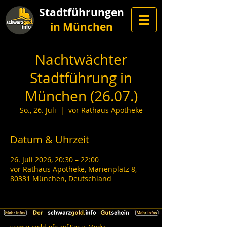
Stadtführungen
in München
Nachtwächter
Stadtführung in
München (26.07.)
So., 26. Juli
  |  
vor Rathaus Apotheke
Datum & Uhrzeit
26. Juli 2026, 20:30 – 22:00
vor Rathaus Apotheke, Marienplatz 8,
80331 München, Deutschland