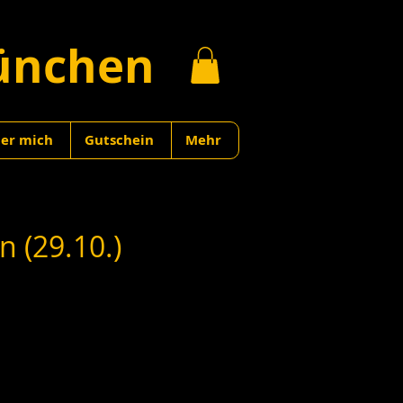
ünchen
er mich
Gutschein
Mehr
 (29.10.)