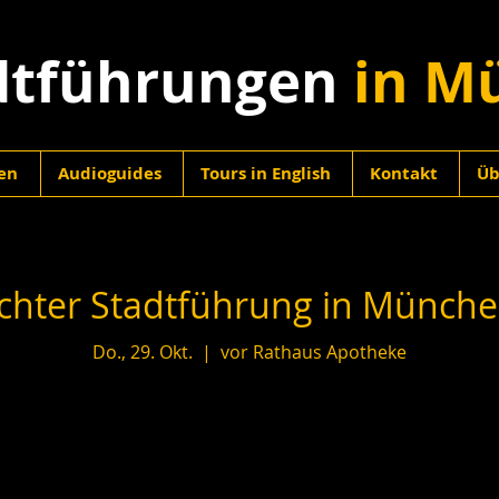
dtführungen
in M
en
Audioguides
Tours in English
Kontakt
Üb
hter Stadtführung in München
Do., 29. Okt.
  |  
vor Rathaus Apotheke