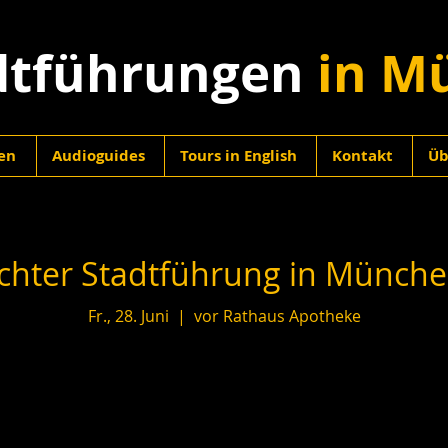
dtführungen
in M
en
Audioguides
Tours in English
Kontakt
Üb
hter Stadtführung in München
Fr., 28. Juni
  |  
vor Rathaus Apotheke