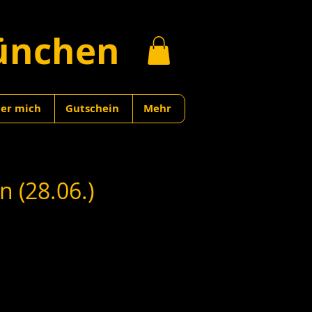
ünchen
er mich
Gutschein
Mehr
 (28.06.)