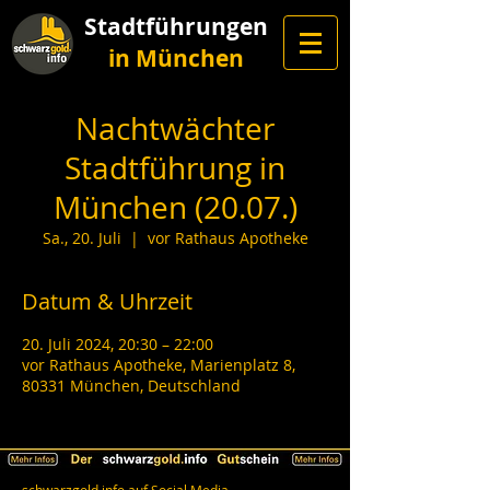
Stadtführungen
in München
Nachtwächter
Stadtführung in
München (20.07.)
Sa., 20. Juli
  |  
vor Rathaus Apotheke
Datum & Uhrzeit
20. Juli 2024, 20:30 – 22:00
vor Rathaus Apotheke, Marienplatz 8,
80331 München, Deutschland