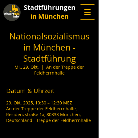
Stadtführungen
in München
Nationalsozialismus
in München -
Stadtführung
Mi., 29. Okt.
  |  
An der Treppe der
Feldherrnhalle
Datum & Uhrzeit
29. Okt. 2025, 10:30 – 12:30 MEZ
An der Treppe der Feldherrnhalle,
Residenzstraße 1a, 80333 München,
Deutschland - Treppe der Feldherrnhalle