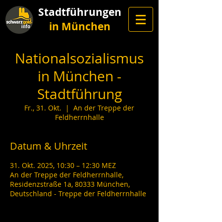
Stadtführungen
in München
Nationalsozialismus
in München -
Stadtführung
Fr., 31. Okt.
  |  
An der Treppe der
Feldherrnhalle
Datum & Uhrzeit
31. Okt. 2025, 10:30 – 12:30 MEZ
An der Treppe der Feldherrnhalle,
Residenzstraße 1a, 80333 München,
Deutschland - Treppe der Feldherrnhalle