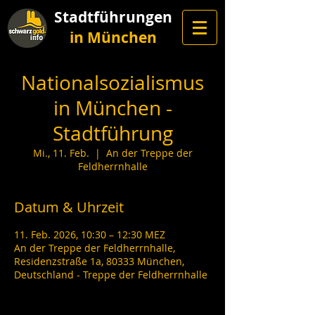
Stadtführungen
in München
Nationalsozialismus
in München -
Stadtführung
Mi., 11. Feb.
  |  
An der Treppe der
Feldherrnhalle
Datum & Uhrzeit
11. Feb. 2026, 10:30 – 12:30 MEZ
An der Treppe der Feldherrnhalle,
Residenzstraße 1a, 80333 München,
Deutschland - Treppe der Feldherrnhalle