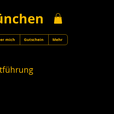
ünchen
er mich
Gutschein
Mehr
dtführung