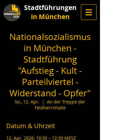
Stadtführungen
in München
Nationalsozialismus
in München -
Stadtführung
"Aufstieg - Kult -
Parteilviertel -
Widerstand - Opfer"
So., 12. Apr.
  |  
An der Treppe der
Feldherrnhalle
Datum & Uhrzeit
12. Apr. 2026, 10:30 – 12:30 MESZ