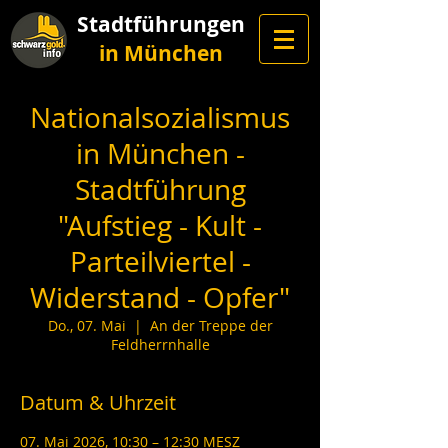
Stadtführungen
in München
Nationalsozialismus
in München -
Stadtführung
"Aufstieg - Kult -
Parteilviertel -
Widerstand - Opfer"
Do., 07. Mai
  |  
An der Treppe der
Feldherrnhalle
Datum & Uhrzeit
07. Mai 2026, 10:30 – 12:30 MESZ