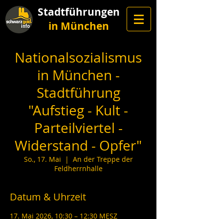
Stadtführungen
in München
Nationalsozialismus
in München -
Stadtführung
"Aufstieg - Kult -
Parteilviertel -
Widerstand - Opfer"
So., 17. Mai
  |  
An der Treppe der
Feldherrnhalle
Datum & Uhrzeit
17. Mai 2026, 10:30 – 12:30 MESZ