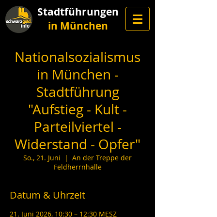
Stadtführungen
in München
Nationalsozialismus
in München -
Stadtführung
"Aufstieg - Kult -
Parteilviertel -
Widerstand - Opfer"
So., 21. Juni
  |  
An der Treppe der
Feldherrnhalle
Datum & Uhrzeit
21. Juni 2026, 10:30 – 12:30 MESZ