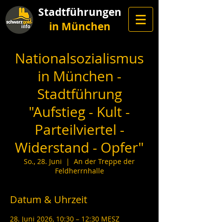
Stadtführungen
in München
Nationalsozialismus
in München -
Stadtführung
"Aufstieg - Kult -
Parteilviertel -
Widerstand - Opfer"
So., 28. Juni
  |  
An der Treppe der
Feldherrnhalle
Datum & Uhrzeit
28. Juni 2026, 10:30 – 12:30 MESZ