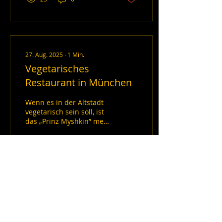
27. Aug. 2025
∙
1
Min.
Vegetarisches
Restaurant in München
Wenn es in der Altstadt
vegetarisch sein soll, ist
das „Prinz Myshkin” mein
Favorit. Das Essen und
das Ambiente sind toll ....
6
0
Mehr laden