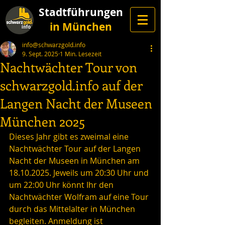
Stadtführungen
in München
info@schwarzgold.info
9. Sept. 2025
1 Min. Lesezeit
Nachtwächter Tour von
schwarzgold.info auf der
Langen Nacht der Museen
München 2025
Dieses Jahr gibt es zweimal eine 
Nachtwächter Tour auf der Langen 
Nacht der Museen in München am 
18.10.2025. Jeweils um 20:30 Uhr und 
um 22:00 Uhr könnt Ihr den 
Nachtwächter Wolfram auf eine Tour 
durch das Mittelalter in München 
begleiten. Anmeldung ist 