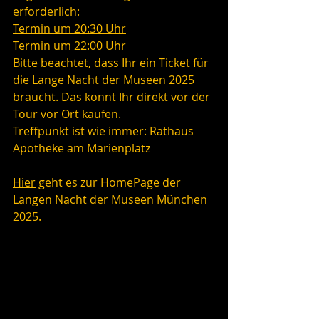
erforderlich:
Termin um 20:30 Uhr
Termin um 22:00 Uhr
Bitte beachtet, dass Ihr ein Ticket für 
die Lange Nacht der Museen 2025 
braucht. Das könnt Ihr direkt vor der 
Tour vor Ort kaufen. 
Treffpunkt ist wie immer: Rathaus 
Apotheke am Marienplatz
Hier
 geht es zur HomePage der 
Langen Nacht der Museen München 
2025.