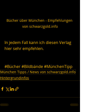
Bücher über München - Empfehlungen 
von schwarzgold.info
In jedem Fall kann ich diesen Verlag 
hier sehr empfehlen.
#Bücher
#Bildbände
#MünchenTipp
München Tipps / News von schwarzgold.info
Hintergrundinfos