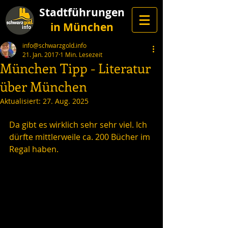
Stadtführungen
in München
info@schwarzgold.info
21. Jan. 2017
1 Min. Lesezeit
München Tipp - Literatur
über München
Aktualisiert:
27. Aug. 2025
Da gibt es wirklich sehr sehr viel. Ich 
dürfte mittlerweile ca. 200 Bücher im 
Regal haben.